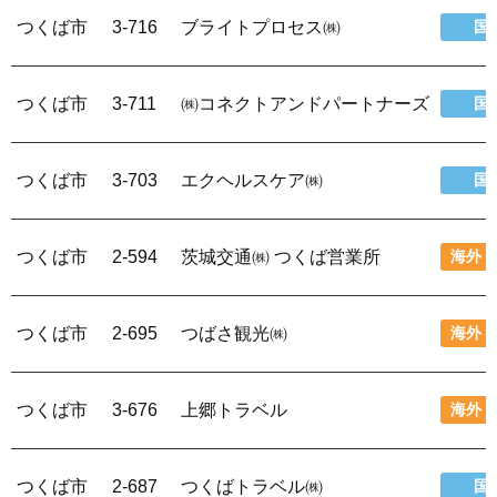
つくば市
3-716
ブライトプロセス㈱
国
つくば市
3-711
㈱コネクトアンドパートナーズ
国
つくば市
3-703
エクヘルスケア㈱
国
つくば市
2-594
茨城交通㈱ つくば営業所
海外・
つくば市
2-695
つばさ観光㈱
海外・
つくば市
3-676
上郷トラベル
海外・
つくば市
2-687
つくばトラベル㈱
国