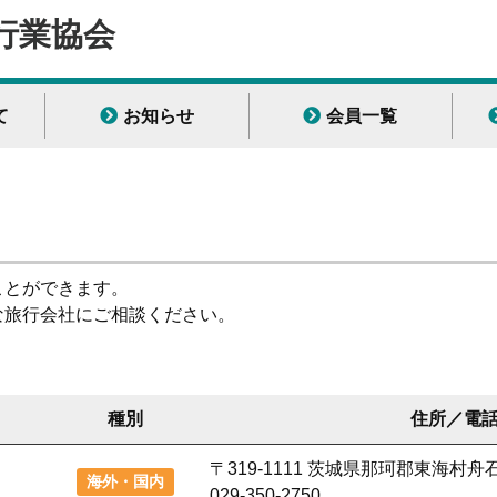
行業協会
て
お知らせ
会員一覧
ことができます。
な旅行会社にご相談ください。
種別
住所／電
〒319-1111 茨城県那珂郡東海村舟石
海外・国内
029-350-2750