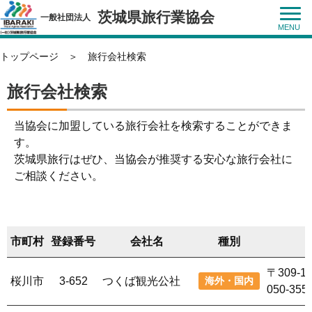
茨城県旅行業協会
一般社団法人
トップページ
＞
旅行会社検索
旅行会社検索
当協会に加盟している旅行会社を検索することができま
す。
茨城県旅行はぜひ、当協会が推奨する安心な旅行会社に
ご相談ください。
市町村
登録番号
会社名
種別
〒309-
桜川市
3-652
つくば観光公社
海外・国内
050-355