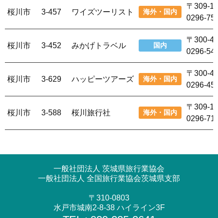
〒309-
桜川市
3-457
ワイズツーリスト
海外・国内
0296-75
〒300-
桜川市
3-452
みかげトラベル
国内
0296-54
〒300-
桜川市
3-629
ハッピーツアーズ
海外・国内
0296-45
〒309-
桜川市
3-588
桜川旅行社
海外・国内
0296-71
一般社団法人 茨城県旅行業協会
一般社団法人 全国旅行業協会茨城県支部
〒310-0803
水戸市城南2-8-38 ハイライン3F