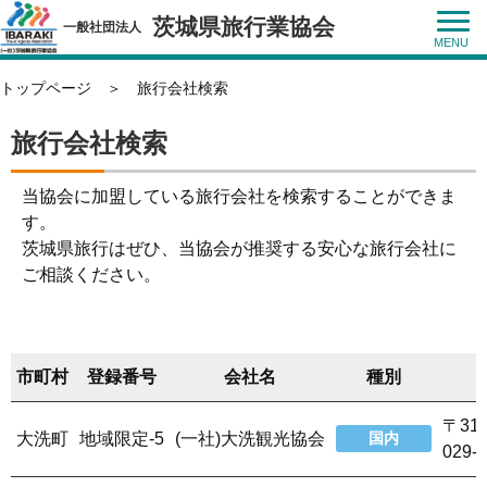
茨城県旅行業協会
一般社団法人
トップページ
＞
旅行会社検索
旅行会社検索
当協会に加盟している旅行会社を検索することができま
す。
茨城県旅行はぜひ、当協会が推奨する安心な旅行会社に
ご相談ください。
市町村
登録番号
会社名
種別
〒31
大洗町
地域限定-5
(一社)大洗観光協会
国内
029-