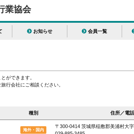
行業協会
て
お知らせ
会員一覧
ことができます。
な旅行会社にご相談ください。
種別
住所／電
〒300-0414 茨城県稲敷郡美浦村大字信
海外・国内
029-885-3485