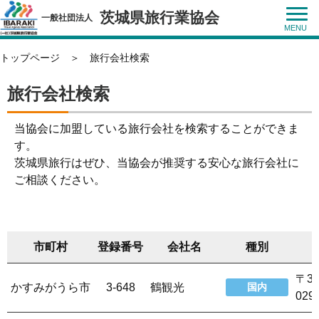
茨城県旅行業協会
一般社団法人
トップページ
＞
旅行会社検索
旅行会社検索
当協会に加盟している旅行会社を検索することができま
す。
茨城県旅行はぜひ、当協会が推奨する安心な旅行会社に
ご相談ください。
市町村
登録番号
会社名
種別
〒3
かすみがうら市
3-648
鶴観光
国内
029