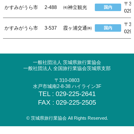
〒3
かすみがうら市
2-488
㈲神立観光
国内
029
〒3
かすみがうら市
3-537
霞ヶ浦交通㈱
国内
029
一般社団法人 茨城県旅行業協会
一般社団法人 全国旅行業協会茨城県支部
〒310-0803
水戸市城南2-8-38 ハイライン3F
TEL : 029-225-2641
FAX : 029-225-2505
© 茨城県旅行業協会 All Rights Reserved.