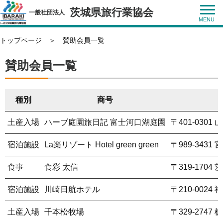
茨城県旅行業協会
一般社団法人
トップページ
＞ 賛助会員一覧
賛助会員一覧
種別
商号
土産入場
ハーブ庭園旅日記 富士河口湖庭園
〒401-030
宿泊施設
La楽リゾート Hotel green green
〒989-343
食事
食彩 太信
〒319-1704
宿泊施設
川崎日航ホテル
〒210-00
土産入場
千本松牧場
〒329-274